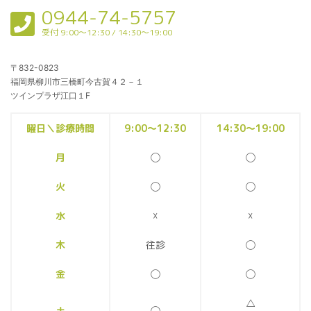
0944-74-5757
受付 9:00〜12:30 / 14:30〜19:00
〒832-0823
福岡県柳川市三橋町今古賀４２－１
ツインプラザ江口１F
曜日＼診療時間
9:00〜12:30
14:30〜19:00
月
◯
◯
火
◯
◯
水
☓
☓
木
往診
◯
金
◯
◯
△
土
◯