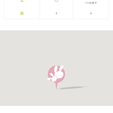
17:00まで
日
☓
☓